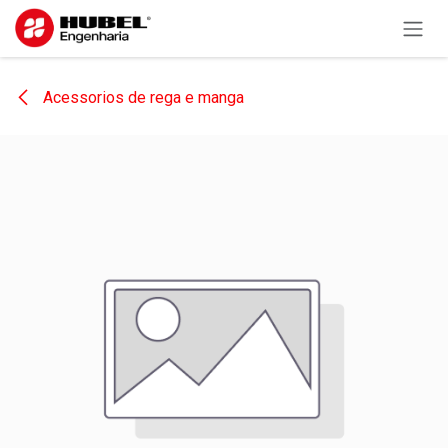
Pular para o conteúdo
Acessorios de rega e manga