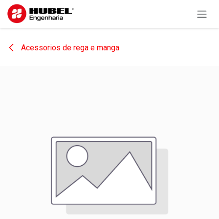
Pular para o conteúdo
Acessorios de rega e manga