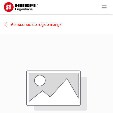
Pular para o conteúdo
Acessorios de rega e manga