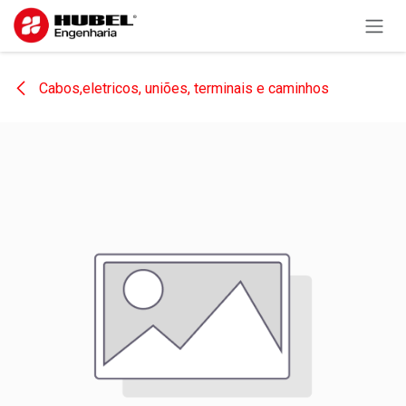
Pular para o conteúdo
Cabos,eletricos, uniões, terminais e caminhos