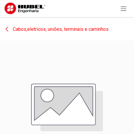
Pular para o conteúdo
Cabos,eletricos, uniões, terminais e caminhos