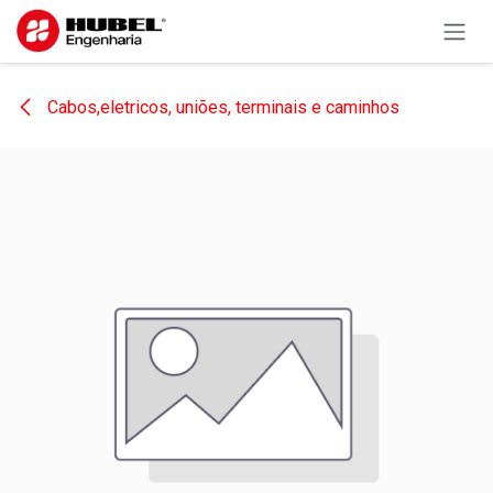
Pular para o conteúdo
Cabos,eletricos, uniões, terminais e caminhos