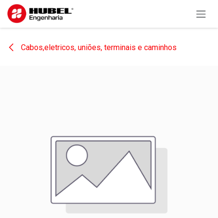
Pular para o conteúdo
Cabos,eletricos, uniões, terminais e caminhos