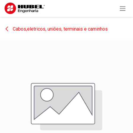
Pular para o conteúdo
Cabos,eletricos, uniões, terminais e caminhos