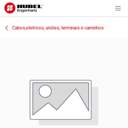
Pular para o conteúdo
Cabos,eletricos, uniões, terminais e caminhos