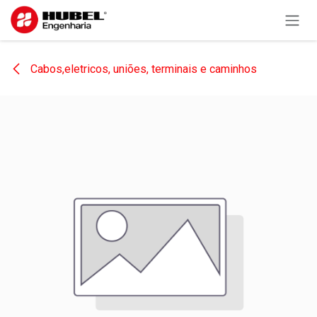
Pular para o conteúdo
Cabos,eletricos, uniões, terminais e caminhos