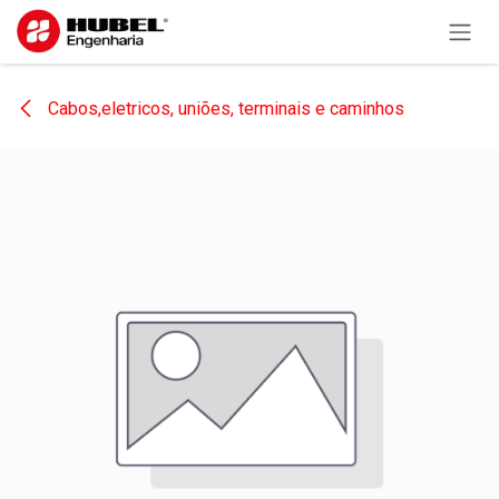
Pular para o conteúdo
Cabos,eletricos, uniões, terminais e caminhos