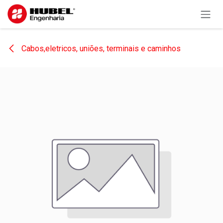
Pular para o conteúdo
Cabos,eletricos, uniões, terminais e caminhos