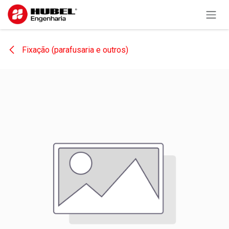
Pular para o conteúdo
Fixação (parafusaria e outros)