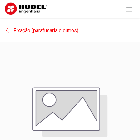
Pular para o conteúdo
Fixação (parafusaria e outros)