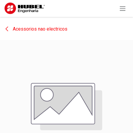
Pular para o conteúdo
Acessorios nao electricos