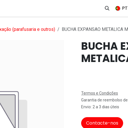
erviços
Produtos
Mercados
Ajuda
Empregos
PT
xação (parafusaria e outros)
BUCHA EXPANSAO METALICA 
BUCHA 
METALIC
Termos e Condições
Garantia de reembolso de
Envio: 2 a 3 dias úteis
Contacte-nos