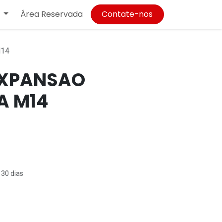
Área Reservada
Contate-nos
M14
EXPANSAO
A M14
 30 dias