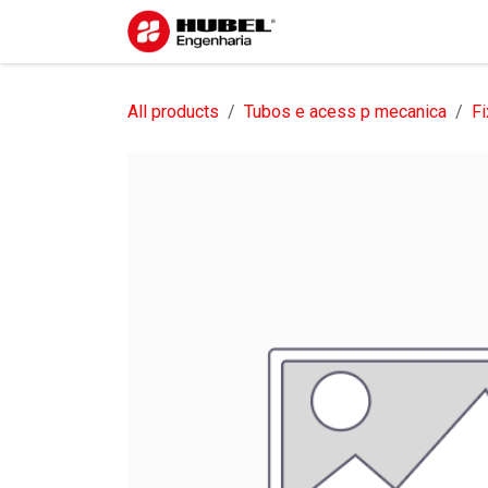
Pular para o conteúdo
Início
Sobre nós
S
All products
Tubos e acess p mecanica
Fi