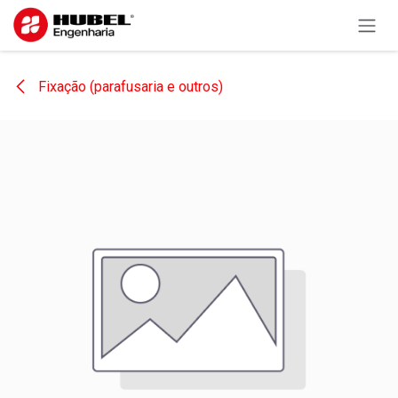
Pular para o conteúdo
Fixação (parafusaria e outros)