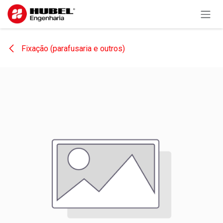
Pular para o conteúdo
Fixação (parafusaria e outros)