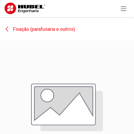
Pular para o conteúdo
Fixação (parafusaria e outros)