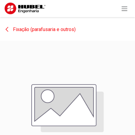
Pular para o conteúdo
Fixação (parafusaria e outros)