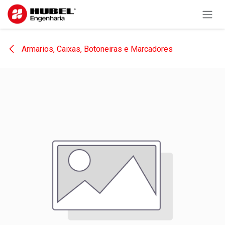
Pular para o conteúdo
Armarios, Caixas, Botoneiras e Marcadores