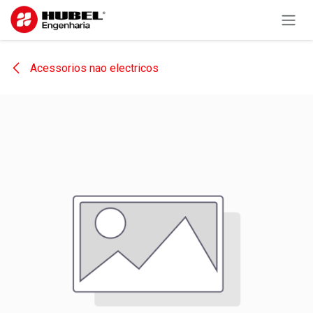
Pular para o conteúdo
Acessorios nao electricos