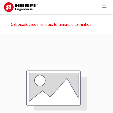
Pular para o conteúdo
Cabos,eletricos, uniões, terminais e caminhos