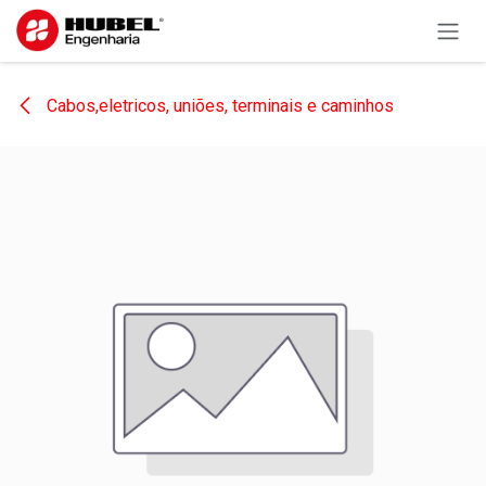
Pular para o conteúdo
Cabos,eletricos, uniões, terminais e caminhos