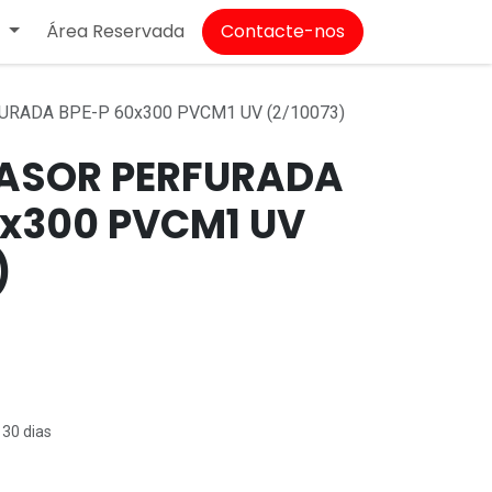
Área Reservada
Contacte-nos
T
RADA BPE-P 60x300 PVCM1 UV (2/10073)
ASOR PERFURADA
0x300 PVCM1 UV
)
 30 dias