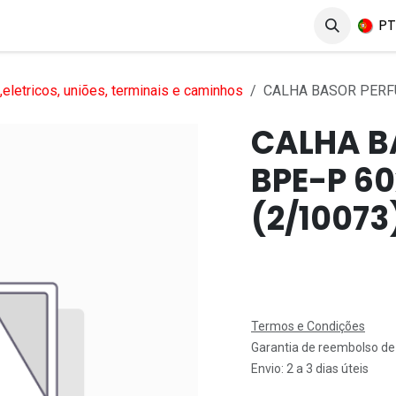
erviços
Produtos
Mercados
Ajuda
Empregos
P
eletricos, uniões, terminais e caminhos
CALHA BASOR PERFU
CALHA B
BPE-P 6
(2/10073
Termos e Condições
Garantia de reembolso de
Envio: 2 a 3 dias úteis