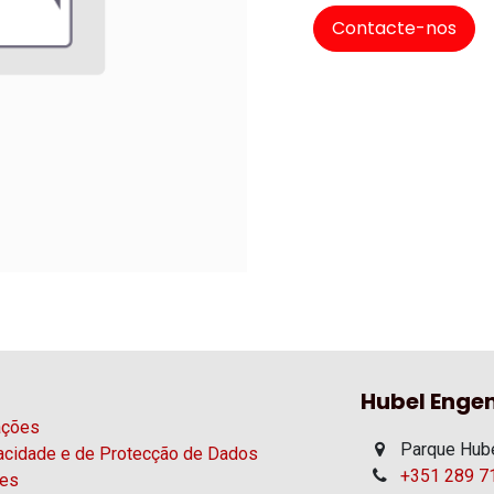
Contacte-nos
Hubel Engen
ações
Parque Hube
vacidade e de Protecção de Dados
+351 289 71
ies