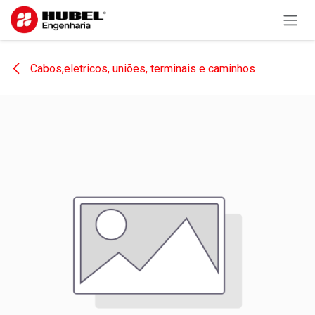
Pular para o conteúdo
Cabos,eletricos, uniões, terminais e caminhos