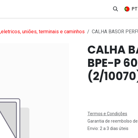
erviços
Produtos
Mercados
Ajuda
Empregos
PT
eletricos, uniões, terminais e caminhos
CALHA BASOR PERFU
CALHA B
BPE-P 6
(2/10070
Termos e Condições
Garantia de reembolso de
Envio: 2 a 3 dias úteis