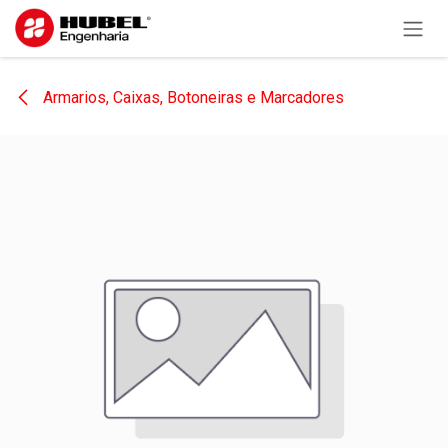
Pular para o conteúdo
Armarios, Caixas, Botoneiras e Marcadores