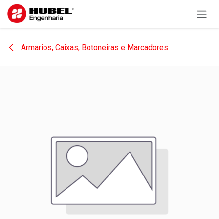
Pular para o conteúdo
Armarios, Caixas, Botoneiras e Marcadores