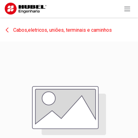
Pular para o conteúdo
Cabos,eletricos, uniões, terminais e caminhos