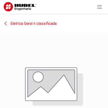
Pular para o conteúdo
Eletrica Geral n classificada