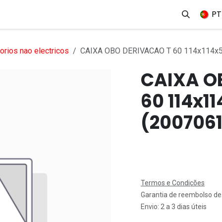
erviços
Produtos
Mercados
Ajuda
Empregos
PT
rios nao electricos
CAIXA OBO DERIVACAO T 60 114x114x5
CAIXA O
60 114x1
(2007061
Termos e Condições
Garantia de reembolso de
Envio: 2 a 3 dias úteis