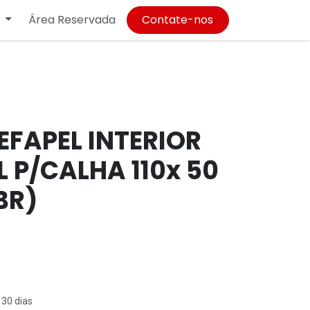
Área Reservada
Contate-nos
EFAPEL INTERIOR
 P/CALHA 110x 50
BR)
 30 dias