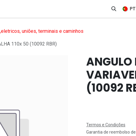
erviços
Produtos
Mercados
Ajuda
Empregos
PT
eletricos, uniões, terminais e caminhos
LHA 110x 50 (10092 RBR)
ANGULO 
VARIAVEL
(10092 R
Termos e Condições
Garantia de reembolso de