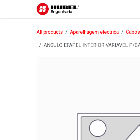
Pular para o conteúdo
Início
Sobre nós
S
All products
Aparelhagem electrica
Cabos,
ANGULO EFAPEL INTERIOR VARIAVEL P/CA