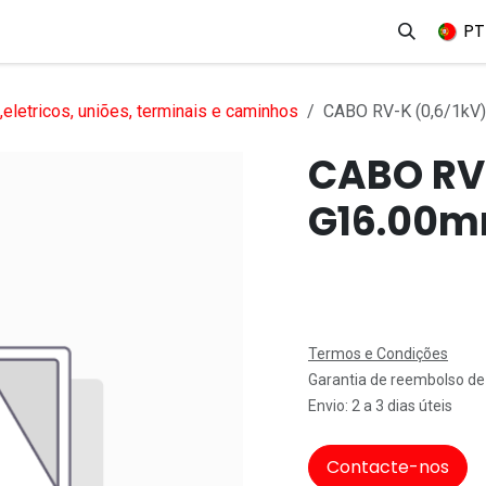
erviços
Produtos
Mercados
Ajuda
Empregos
PT
eletricos, uniões, terminais e caminhos
CABO RV-K (0,6/1kV
CABO RV-
G16.00
Termos e Condições
Garantia de reembolso de
Envio: 2 a 3 dias úteis
Contacte-nos