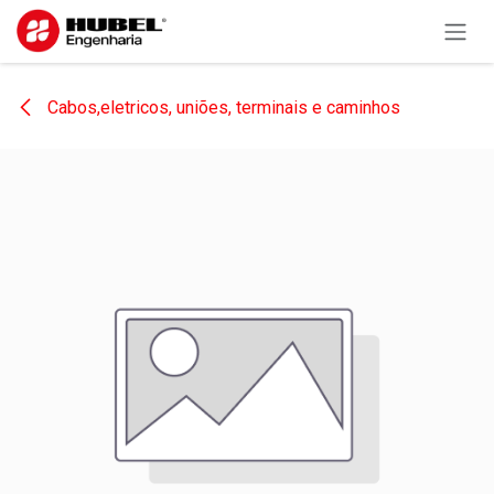
Pular para o conteúdo
Cabos,eletricos, uniões, terminais e caminhos