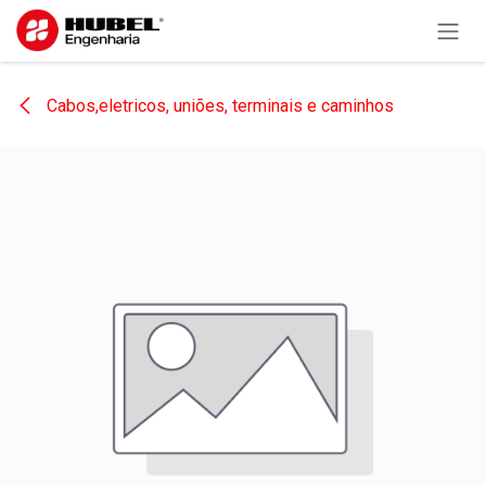
Pular para o conteúdo
Cabos,eletricos, uniões, terminais e caminhos