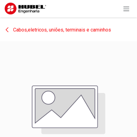
Pular para o conteúdo
Cabos,eletricos, uniões, terminais e caminhos