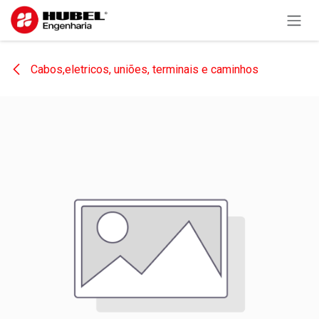
Pular para o conteúdo
Cabos,eletricos, uniões, terminais e caminhos