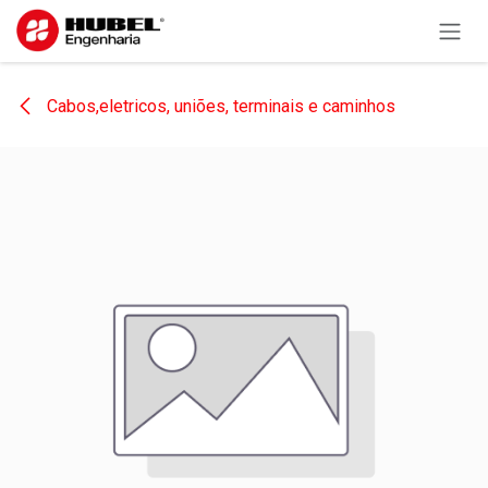
Pular para o conteúdo
Cabos,eletricos, uniões, terminais e caminhos