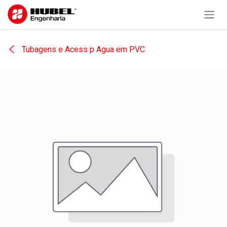
Pular para o conteúdo
Tubagens e Acess p Agua em PVC