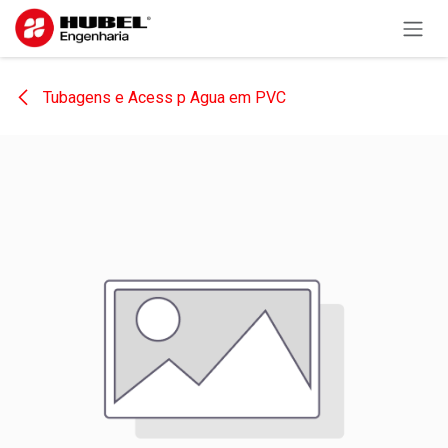
Pular para o conteúdo
Tubagens e Acess p Agua em PVC