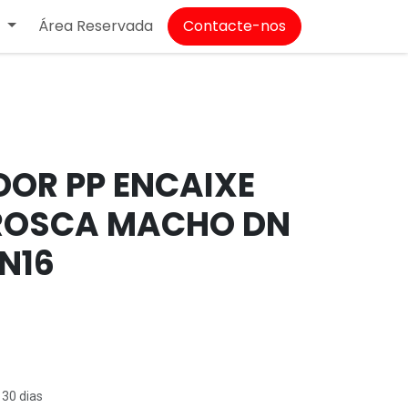
Área Reservada
Contacte-nos
T
OR PP ENCAIXE
ROSCA MACHO DN
PN16
 30 dias