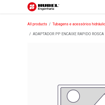
Pular para o conteúdo
Início
Sobre nós
S
All products
Tubagens e acessórios hidráuli
ADAPTADOR PP ENCAIXE RAPIDO ROSCA 