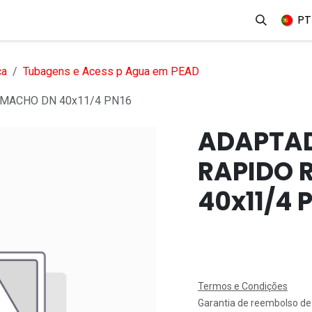
erviços
Produtos
Mercados
Ajuda
Empregos
PT
ca
Tubagens e Acess p Agua em PEAD
MACHO DN 40x11/4 PN16
ADAPTAD
RAPIDO 
40x11/4 
Termos e Condições
Garantia de reembolso de