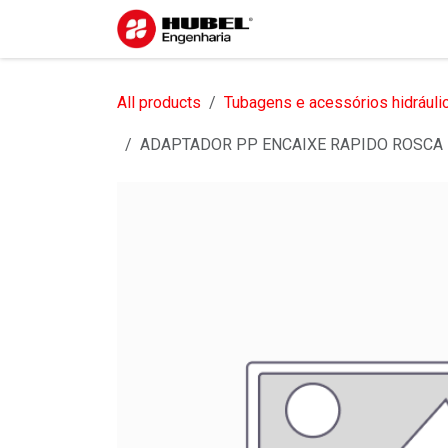
Pular para o conteúdo
Início
Sobre nós
S
All products
Tubagens e acessórios hidráuli
ADAPTADOR PP ENCAIXE RAPIDO ROSCA 