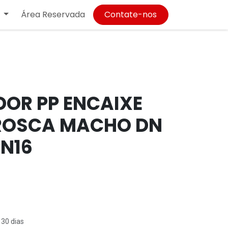
Área Reservada
Contate-nos
OR PP ENCAIXE
ROSCA MACHO DN
PN16
 30 dias