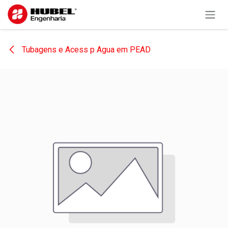
Pular para o conteúdo
Tubagens e Acess p Agua em PEAD