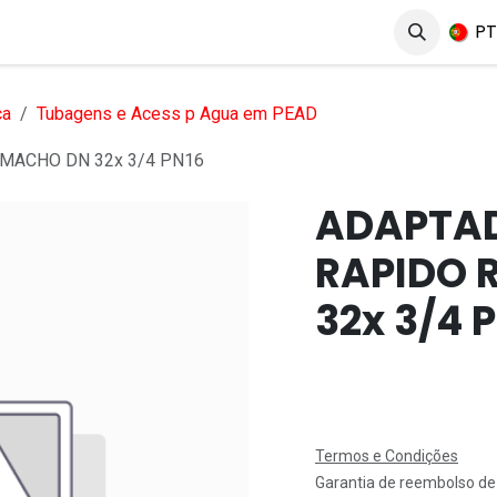
erviços
Produtos
Mercados
Ajuda
Empregos
P
ca
Tubagens e Acess p Agua em PEAD
MACHO DN 32x 3/4 PN16
ADAPTAD
RAPIDO 
32x 3/4 
Termos e Condições
Garantia de reembolso de