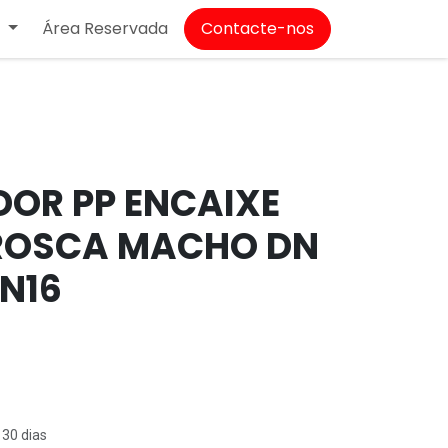
Área Reservada
Contacte-nos
T
OR PP ENCAIXE
ROSCA MACHO DN
PN16
 30 dias