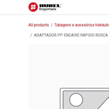
Pular para o conteúdo
Início
Sobre nós
S
All products
Tubagens e acessórios hidráuli
ADAPTADOR PP ENCAIXE RAPIDO ROSCA 