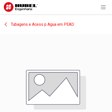
Pular para o conteúdo
Tubagens e Acess p Agua em PEAD