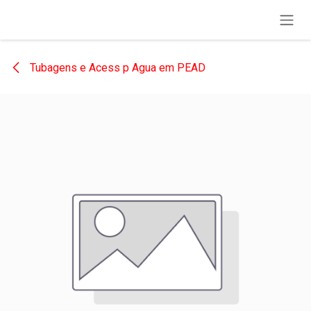
Pular para o conteúdo
Tubagens e Acess p Agua em PEAD