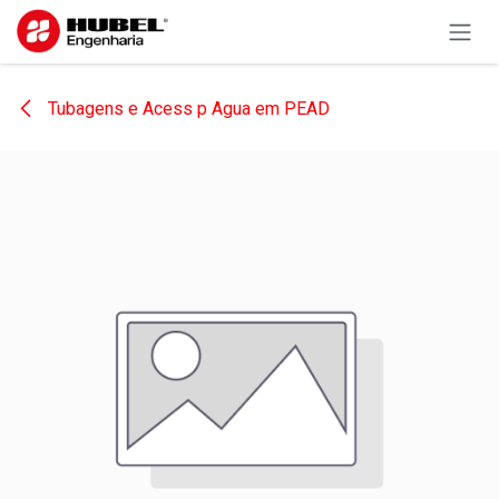
Pular para o conteúdo
Tubagens e Acess p Agua em PEAD