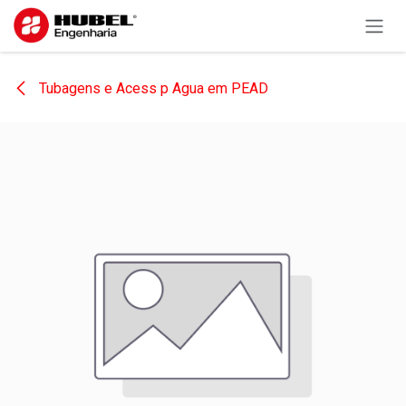
Pular para o conteúdo
Tubagens e Acess p Agua em PEAD