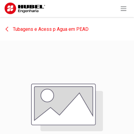
Pular para o conteúdo
Tubagens e Acess p Agua em PEAD